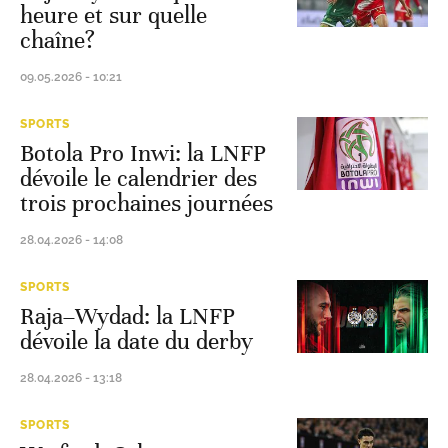
heure et sur quelle
chaîne?
09.05.2026 - 10:21
SPORTS
Botola Pro Inwi: la LNFP
dévoile le calendrier des
trois prochaines journées
28.04.2026 - 14:08
SPORTS
Raja–Wydad: la LNFP
dévoile la date du derby
28.04.2026 - 13:18
SPORTS