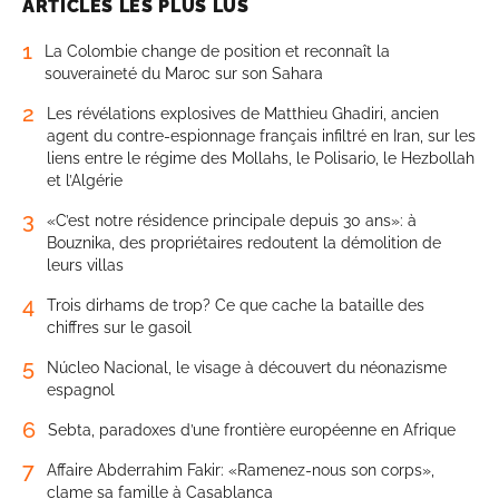
ARTICLES LES PLUS LUS
1
La Colombie change de position et reconnaît la
souveraineté du Maroc sur son Sahara
2
Les révélations explosives de Matthieu Ghadiri, ancien
agent du contre-espionnage français infiltré en Iran, sur les
liens entre le régime des Mollahs, le Polisario, le Hezbollah
et l’Algérie
3
«C’est notre résidence principale depuis 30 ans»: à
Bouznika, des propriétaires redoutent la démolition de
leurs villas
4
Trois dirhams de trop? Ce que cache la bataille des
chiffres sur le gasoil
5
Núcleo Nacional, le visage à découvert du néonazisme
espagnol
6
Sebta, paradoxes d’une frontière européenne en Afrique
7
Affaire Abderrahim Fakir: «Ramenez-nous son corps»,
clame sa famille à Casablanca