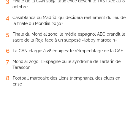
3
Finale de la CAN 2025: l’audience devant le TAS fixée au 8
octobre
4
Casablanca ou Madrid: qui décidera réellement du lieu de
la finale du Mondial 2030?
5
Finale du Mondial 2030: le média espagnol ABC brandit le
sacre de la Roja face à un supposé «lobby marocain»
6
La CAN élargie à 28 équipes: le rétropédalage de la CAF
7
Mondial 2030: L’Espagne ou le syndrome de Tartarin de
Tarascon
8
Football marocain: des Lions triomphants, des clubs en
crise