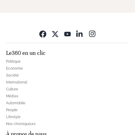
Opens in new wi
Le360 en un clic
Politique
Economie
Société
International
Culture
Médias
Automobile
People
Lifestyle
Nos chroniqueurs
À propos de nous