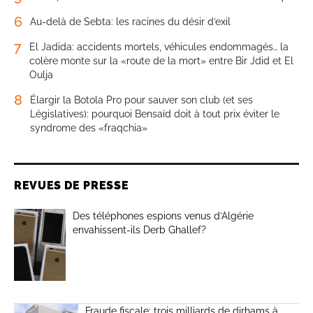
6
Au-delà de Sebta: les racines du désir d’exil
7
El Jadida: accidents mortels, véhicules endommagés… la
colère monte sur la «route de la mort» entre Bir Jdid et El
Oulja
8
Élargir la Botola Pro pour sauver son club (et ses
Législatives): pourquoi Bensaïd doit à tout prix éviter le
syndrome des «fraqchia»
REVUES DE PRESSE
Des téléphones espions venus d’Algérie
envahissent-ils Derb Ghallef?
Fraude fiscale: trois milliards de dirhams à