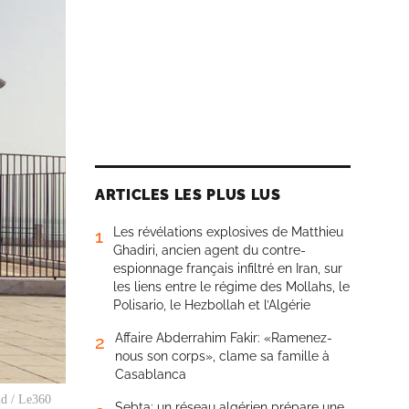
ARTICLES LES PLUS LUS
Les révélations explosives de Matthieu
1
Ghadiri, ancien agent du contre-
espionnage français infiltré en Iran, sur
les liens entre le régime des Mollahs, le
Polisario, le Hezbollah et l’Algérie
Affaire Abderrahim Fakir: «Ramenez-
2
nous son corps», clame sa famille à
Casablanca
ud / Le360
Sebta: un réseau algérien prépare une