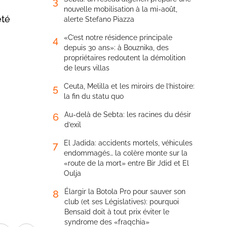
3
nouvelle mobilisation à la mi-août,
été
alerte Stefano Piazza
«C’est notre résidence principale
4
depuis 30 ans»: à Bouznika, des
propriétaires redoutent la démolition
de leurs villas
Ceuta, Melilla et les miroirs de l’histoire:
5
la fin du statu quo
Au-delà de Sebta: les racines du désir
6
d’exil
El Jadida: accidents mortels, véhicules
7
endommagés… la colère monte sur la
«route de la mort» entre Bir Jdid et El
Oulja
Élargir la Botola Pro pour sauver son
8
club (et ses Législatives): pourquoi
Bensaïd doit à tout prix éviter le
syndrome des «fraqchia»