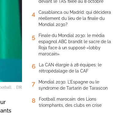
devant le TAS fixée au 8 octobre
Casablanca ou Madrid: qui décidera
4
réellement du lieu de la finale du
Mondial 2030?
Finale du Mondial 2030: le média
5
espagnol ABC brandit le sacre de la
Roja face à un supposé «lobby
marocain»
La CAN élargie à 28 équipes: le
6
rétropédalage de la CAF
Mondial 2030: L’Espagne ou le
7
ootball. . DR
syndrome de Tartarin de Tarascon
Football marocain: des Lions
8
eur
triomphants, des clubs en crise
eants