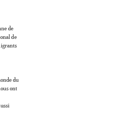
nne de
ional de
nigrants
monde du
nous ont
aussi