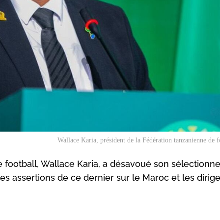
Wallace Karia, président de la Fédération tanzanienne de f
 football, Wallace Karia, a désavoué son sélectionn
des assertions de ce dernier sur le Maroc et les dirig