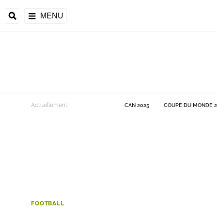
MENU
 Monde
Actuellement
CAN 2025
COUPE DU MONDE 2
ons de la CAF
frique
ons de l'UEFA
FOOTBALL