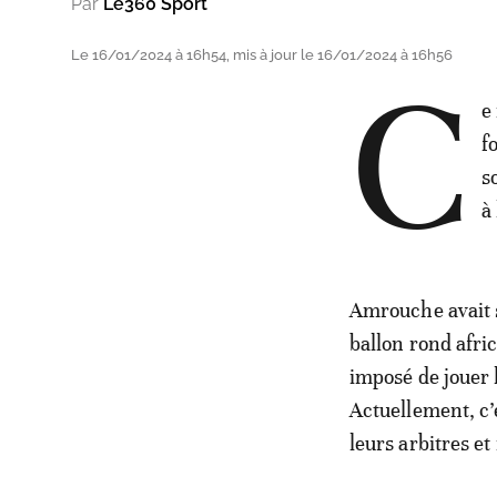
Par
Le360 Sport
Le 16/01/2024 à 16h54, mis à jour le 16/01/2024 à 16h56
C
e
f
s
à
Amrouche avait 
ballon rond afric
imposé de jouer l
Actuellement, c’e
leurs arbitres e