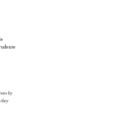
le
prudente
ents by
 they