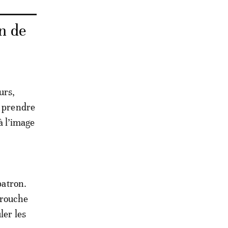
en de
urs,
e prendre
à l’image
patron.
mrouche
ler les