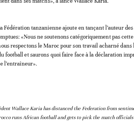
icient dans ses matchs», a lancé Wallace Karia.
la Fédération tanzanienne ajoute en tançant l’auteur des
omptues: «Nous ne soutenons catégoriquement pas cette
nous respectons le Maroc pour son travail acharné dans 
 football et saurons quoi faire face à la déclaration im
e l’entraîneur».
ident Wallace Karia has distanced the Federation from sentim
co runs African football and gets to pick the match officials