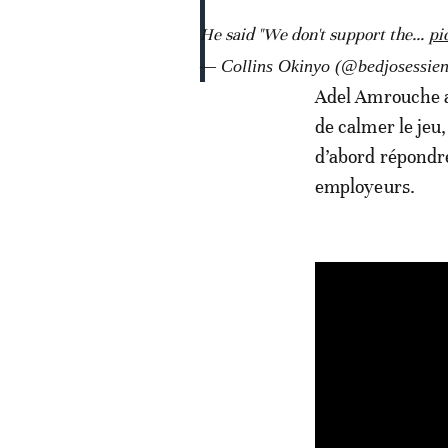
He said "We don't support the…
pi
— Collins Okinyo (@bedjosessie
Adel Amrouche a
de calmer le jeu,
d’abord répondre
employeurs.