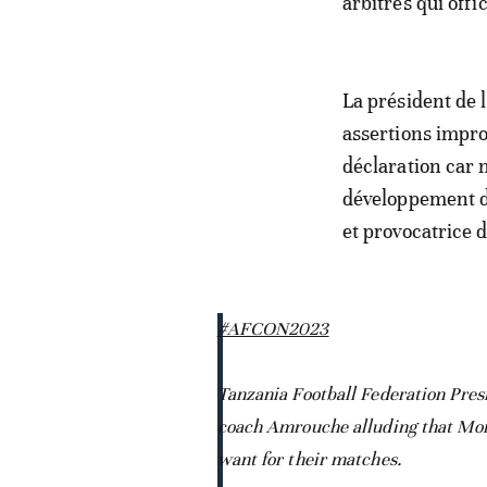
arbitres qui off
La président de 
assertions impr
déclaration car 
développement du
et provocatrice d
#AFCON2023
Tanzania Football Federation Pres
coach Amrouche alluding that Moroc
want for their matches.