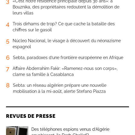
3
«C’est notre résidence principale depuis 30 ans»: à
Bouznika, des propriétaires redoutent la démolition de
leurs villas
4
Trois dirhams de trop? Ce que cache la bataille des
chiffres sur le gasoil
5
Núcleo Nacional, le visage à découvert du néonazisme
espagnol
6
Sebta, paradoxes d’une frontière européenne en Afrique
7
Affaire Abderrahim Fakir: «Ramenez-nous son corps»,
clame sa famille à Casablanca
8
Sebta: un réseau algérien prépare une nouvelle
mobilisation à la mi-août, alerte Stefano Piazza
REVUES DE PRESSE
Des téléphones espions venus d’Algérie