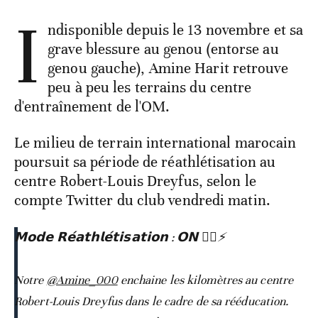
I
ndisponible depuis le 13 novembre et sa
grave blessure au genou (entorse au
genou gauche), Amine Harit retrouve
peu à peu les terrains du centre
d'entraînement de l'OM.
Le milieu de terrain international marocain
poursuit sa période de réathlétisation au
centre Robert-Louis Dreyfus, selon le
compte Twitter du club vendredi matin.
𝗠𝗼𝗱𝗲 𝗥𝗲́𝗮𝘁𝗵𝗹𝗲́𝘁𝗶𝘀𝗮𝘁𝗶𝗼𝗻 : 𝗢𝗡 🏃‍♂️⚡️
Notre
@Amine_000
enchaine les kilomètres au centre
Robert-Louis Dreyfus dans le cadre de sa rééducation.