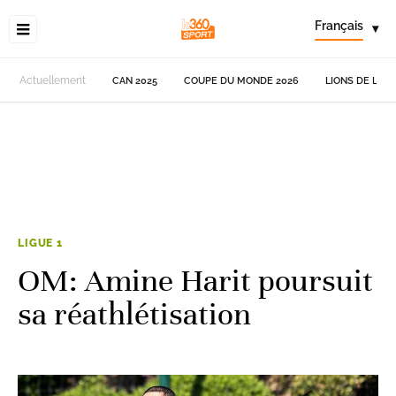
Français
▾
Actuellement
CAN 2025
COUPE DU MONDE 2026
LIONS DE L'AT
LIGUE 1
OM: Amine Harit poursuit
sa réathlétisation