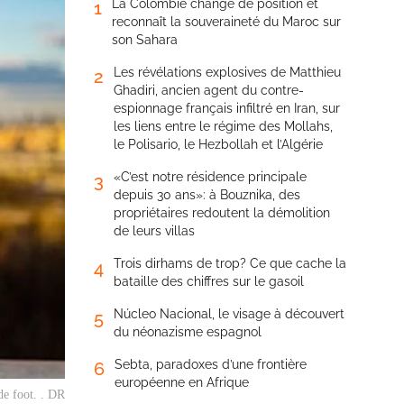
La Colombie change de position et
1
reconnaît la souveraineté du Maroc sur
son Sahara
Les révélations explosives de Matthieu
2
Ghadiri, ancien agent du contre-
espionnage français infiltré en Iran, sur
les liens entre le régime des Mollahs,
le Polisario, le Hezbollah et l’Algérie
«C’est notre résidence principale
3
depuis 30 ans»: à Bouznika, des
propriétaires redoutent la démolition
de leurs villas
Trois dirhams de trop? Ce que cache la
4
bataille des chiffres sur le gasoil
Núcleo Nacional, le visage à découvert
5
du néonazisme espagnol
Sebta, paradoxes d’une frontière
6
européenne en Afrique
e foot. . DR