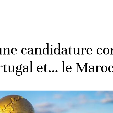
une candidature c
rtugal et… le Maro