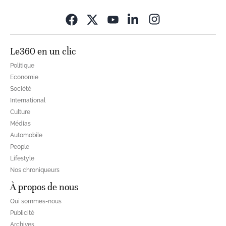
Opens in new wi
Le360 en un clic
Politique
Economie
Société
International
Culture
Médias
Automobile
People
Lifestyle
Nos chroniqueurs
À propos de nous
Qui sommes-nous
Publicité
Archives