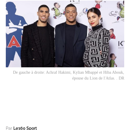
De gauche à droite: Achraf Hakimi, Kylian Mbappé et Hiba Abouk,
épouse du Lion de l'Atlas. . DR
Par
Le360 Sport