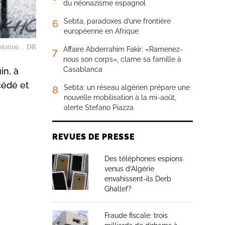
du néonazisme espagnol
Sebta, paradoxes d’une frontière
6
européenne en Afrique
estation. . DR
Affaire Abderrahim Fakir: «Ramenez-
7
nous son corps», clame sa famille à
Casablanca
in, à
cédé et
Sebta: un réseau algérien prépare une
8
nouvelle mobilisation à la mi-août,
alerte Stefano Piazza
REVUES DE PRESSE
Des téléphones espions
venus d’Algérie
envahissent-ils Derb
Ghallef?
Fraude fiscale: trois