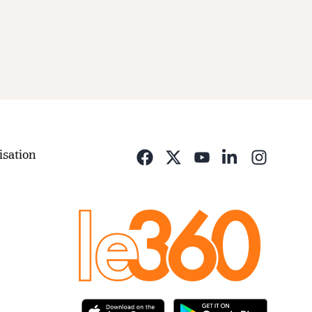
isation
Opens i