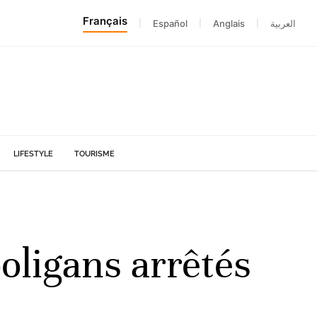
Français
|
Español
|
Anglais
|
العربية
LIFESTYLE
TOURISME
ligans arrêtés