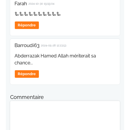
Farah
2024-10-30 19:59:04
🦾🦾🦾🦾🦾🦾🦾🦾🦾🦾
Répondre
Barroudi63
2024-05-28 12:23:53
Abderrazak Hamed Allah mériterait sa
chance...
Répondre
Commentaire