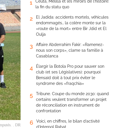
Ceuta, Melilla et les miroirs de l’histoire:
1
la fin du statu quo
El Jadida: accidents mortels, véhicules
2
endommagés… la colère monte sur la
«route de la mort» entre Bir Jdid et El
Oulja
Affaire Abderrahim Fakir: «Ramenez-
3
nous son corps», clame sa famille à
Casablanca
Élargir la Botola Pro pour sauver son
4
club (et ses Législatives): pourquoi
Bensaïd doit à tout prix éviter le
syndrome des «fraqchia»
Tribune. Coupe du monde 2030: quand
5
certains veulent transformer un projet
de réconciliation en instrument de
confrontation
Voici, en chiffres, le bilan d’activité
6
amputés. . DR
d’Interpol Rabat