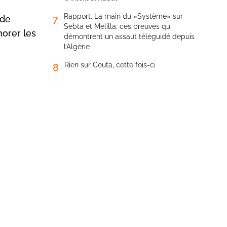
Rapport. La main du «Système» sur
7
 de
Sebta et Melilla: ces preuves qui
norer les
démontrent un assaut téléguidé depuis
l’Algérie
Rien sur Ceuta, cette fois-ci
8