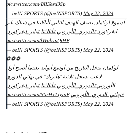
pic.twitter.com/BILYesd3Sp
— beIN SPORTS (@beINSPORTS)
May 22, 2024
أديمولا لوكمان يضيف الهدف الثاني لأتالانتا في شباك باير
ليفركوزن
#الدوري_الأوروبي
#أتالانتا
#باير_ليفركوزن
pic.twitter.com/lWukvnQiHF
— beIN SPORTS (@beINSPORTS)
May 22, 2024
⚽️⚽️⚽️
لوكمان يدخل التاريخ من أوسع أبوابه بعدما أصبح أول
لاعب يسجل ثلاثية "هاتريك" في نهائي الدوري
الأوروبي
#الدوري_الأوروبي
#أتالانتا
#باير_ليفركوزن
pic.twitter.com/8XrHx1JymF
#نهائي_الدوري_الأوروبي
— beIN SPORTS (@beINSPORTS)
May 22, 2024