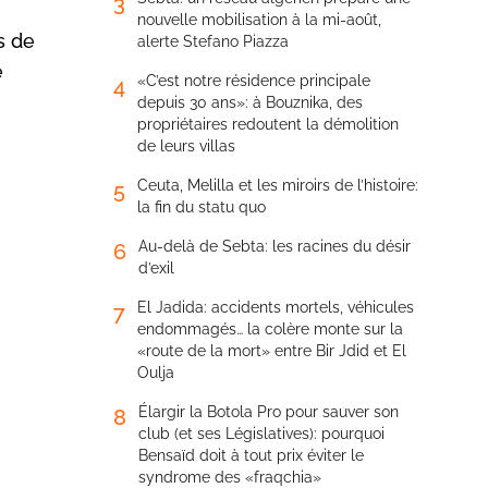
3
nouvelle mobilisation à la mi-août,
s de
alerte Stefano Piazza
e
«C’est notre résidence principale
4
depuis 30 ans»: à Bouznika, des
propriétaires redoutent la démolition
de leurs villas
Ceuta, Melilla et les miroirs de l’histoire:
5
la fin du statu quo
Au-delà de Sebta: les racines du désir
6
d’exil
El Jadida: accidents mortels, véhicules
7
endommagés… la colère monte sur la
«route de la mort» entre Bir Jdid et El
Oulja
Élargir la Botola Pro pour sauver son
8
club (et ses Législatives): pourquoi
Bensaïd doit à tout prix éviter le
syndrome des «fraqchia»