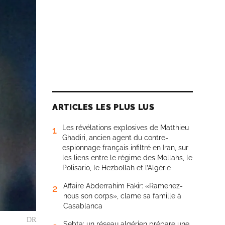
ARTICLES LES PLUS LUS
Les révélations explosives de Matthieu
1
Ghadiri, ancien agent du contre-
espionnage français infiltré en Iran, sur
les liens entre le régime des Mollahs, le
Polisario, le Hezbollah et l’Algérie
Affaire Abderrahim Fakir: «Ramenez-
2
nous son corps», clame sa famille à
Casablanca
DR
Sebta: un réseau algérien prépare une