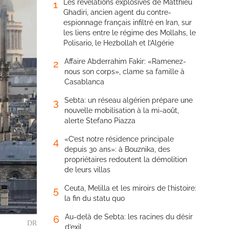
Les révélations explosives de Matthieu
1
Ghadiri, ancien agent du contre-
espionnage français infiltré en Iran, sur
les liens entre le régime des Mollahs, le
Polisario, le Hezbollah et l’Algérie
Affaire Abderrahim Fakir: «Ramenez-
2
nous son corps», clame sa famille à
Casablanca
Sebta: un réseau algérien prépare une
3
nouvelle mobilisation à la mi-août,
alerte Stefano Piazza
«C’est notre résidence principale
4
depuis 30 ans»: à Bouznika, des
propriétaires redoutent la démolition
de leurs villas
Ceuta, Melilla et les miroirs de l’histoire:
5
la fin du statu quo
Au-delà de Sebta: les racines du désir
6
DR
d’exil