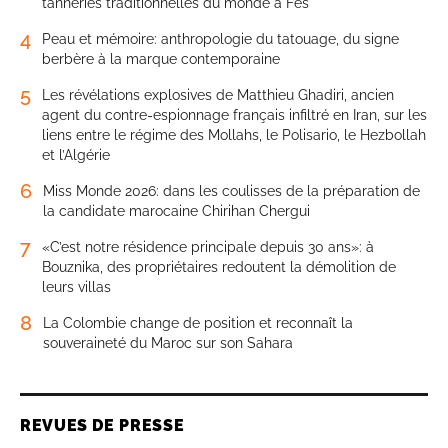
tanneries traditionnelles du monde à Fès
4
Peau et mémoire: anthropologie du tatouage, du signe
berbère à la marque contemporaine
5
Les révélations explosives de Matthieu Ghadiri, ancien
agent du contre-espionnage français infiltré en Iran, sur les
liens entre le régime des Mollahs, le Polisario, le Hezbollah
et l’Algérie
6
Miss Monde 2026: dans les coulisses de la préparation de
la candidate marocaine Chirihan Chergui
7
«C’est notre résidence principale depuis 30 ans»: à
Bouznika, des propriétaires redoutent la démolition de
leurs villas
8
La Colombie change de position et reconnaît la
souveraineté du Maroc sur son Sahara
REVUES DE PRESSE