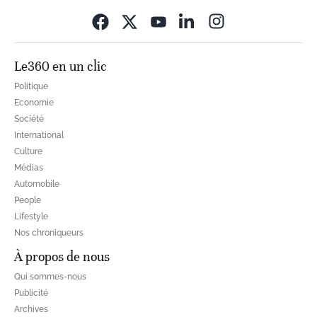
Opens in new wi
Le360 en un clic
Politique
Economie
Société
International
Culture
Médias
Automobile
People
Lifestyle
Nos chroniqueurs
À propos de nous
Qui sommes-nous
Publicité
Archives