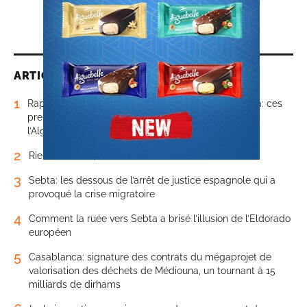
ARTICLES LES PLUS LUS
1
Rapport. La main du «Système» sur Sebta et Melilla: ces
preuves qui démontrent un assaut téléguidé depuis
l’Algérie
2
Rien sur Ceuta, cette fois-ci
3
Sebta: les dessous de l’arrêt de justice espagnole qui a
provoqué la crise migratoire
4
Comment la ruée vers Sebta a brisé l’illusion de l’Eldorado
européen
5
Casablanca: signature des contrats du mégaprojet de
valorisation des déchets de Médiouna, un tournant à 15
milliards de dirhams