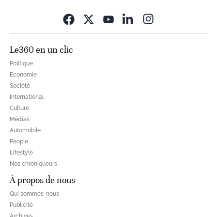
Opens in new wi
Le360 en un clic
Politique
Economie
Société
International
Culture
Médias
Automobile
People
Lifestyle
Nos chroniqueurs
À propos de nous
Qui sommes-nous
Publicité
Archives