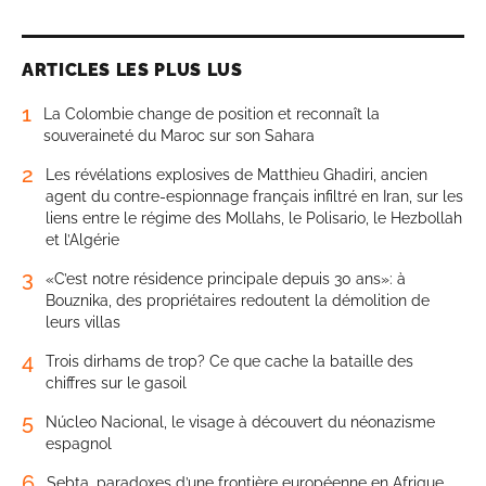
ARTICLES LES PLUS LUS
1
La Colombie change de position et reconnaît la
souveraineté du Maroc sur son Sahara
2
Les révélations explosives de Matthieu Ghadiri, ancien
agent du contre-espionnage français infiltré en Iran, sur les
liens entre le régime des Mollahs, le Polisario, le Hezbollah
et l’Algérie
3
«C’est notre résidence principale depuis 30 ans»: à
Bouznika, des propriétaires redoutent la démolition de
leurs villas
4
Trois dirhams de trop? Ce que cache la bataille des
chiffres sur le gasoil
5
Núcleo Nacional, le visage à découvert du néonazisme
espagnol
6
Sebta, paradoxes d’une frontière européenne en Afrique