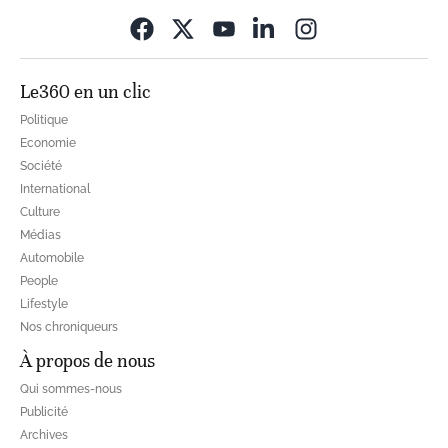
Opens in new wi
Le360 en un clic
Politique
Economie
Société
International
Culture
Médias
Automobile
People
Lifestyle
Nos chroniqueurs
À propos de nous
Qui sommes-nous
Publicité
Archives