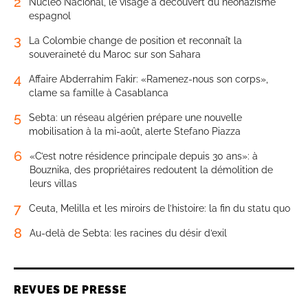
2
Núcleo Nacional, le visage à découvert du néonazisme
espagnol
3
La Colombie change de position et reconnaît la
souveraineté du Maroc sur son Sahara
4
Affaire Abderrahim Fakir: «Ramenez-nous son corps»,
clame sa famille à Casablanca
5
Sebta: un réseau algérien prépare une nouvelle
mobilisation à la mi-août, alerte Stefano Piazza
6
«C’est notre résidence principale depuis 30 ans»: à
Bouznika, des propriétaires redoutent la démolition de
leurs villas
7
Ceuta, Melilla et les miroirs de l’histoire: la fin du statu quo
8
Au-delà de Sebta: les racines du désir d’exil
REVUES DE PRESSE