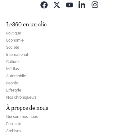
Opens in new wi
Le360 en un clic
Politique
Economie
Société
International
Culture
Médias
Automobile
People
Lifestyle
Nos chroniqueurs
À propos de nous
Qui sommes-nous
Publicité
Archives