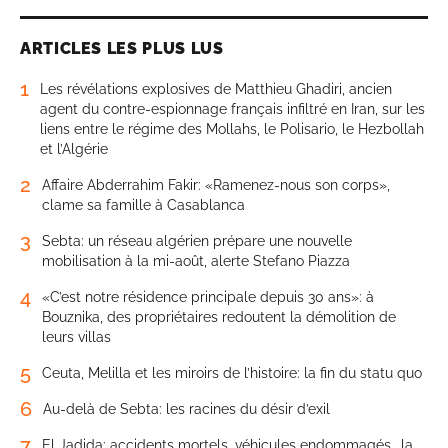
ARTICLES LES PLUS LUS
1
Les révélations explosives de Matthieu Ghadiri, ancien
agent du contre-espionnage français infiltré en Iran, sur les
liens entre le régime des Mollahs, le Polisario, le Hezbollah
et l’Algérie
2
Affaire Abderrahim Fakir: «Ramenez-nous son corps»,
clame sa famille à Casablanca
3
Sebta: un réseau algérien prépare une nouvelle
mobilisation à la mi-août, alerte Stefano Piazza
4
«C’est notre résidence principale depuis 30 ans»: à
Bouznika, des propriétaires redoutent la démolition de
leurs villas
5
Ceuta, Melilla et les miroirs de l’histoire: la fin du statu quo
6
Au-delà de Sebta: les racines du désir d’exil
7
El Jadida: accidents mortels, véhicules endommagés… la