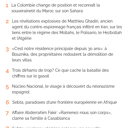
1
La Colombie change de position et reconnaît la
souveraineté du Maroc sur son Sahara
2
Les révélations explosives de Matthieu Ghadiri, ancien
agent du contre-espionnage français infiltré en Iran, sur les
liens entre le régime des Mollahs, le Polisario, le Hezbollah
et l’Algérie
3
«C’est notre résidence principale depuis 30 ans»: à
Bouznika, des propriétaires redoutent la démolition de
leurs villas
4
Trois dirhams de trop? Ce que cache la bataille des
chiffres sur le gasoil
5
Núcleo Nacional, le visage à découvert du néonazisme
espagnol
6
Sebta, paradoxes d’une frontière européenne en Afrique
7
Affaire Abderrahim Fakir: «Ramenez-nous son corps»,
clame sa famille à Casablanca