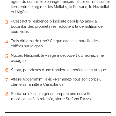
agent du contre-espionnage français infiltré en Iran, sur les
liens entre le régime des Mollahs, le Polisario, le Hezbollah
et l’Algérie
3
«C’est notre résidence principale depuis 30 ans»: à
Bouznika, des propriétaires redoutent la démolition de
leurs villas
4
Trois dirhams de trop? Ce que cache la bataille des
chiffres sur le gasoil
5
Núcleo Nacional, le visage à découvert du néonazisme
espagnol
6
Sebta, paradoxes d’une frontière européenne en Afrique
7
Affaire Abderrahim Fakir: «Ramenez-nous son corps»,
clame sa famille à Casablanca
8
Sebta: un réseau algérien prépare une nouvelle
mobilisation à la mi-août, alerte Stefano Piazza