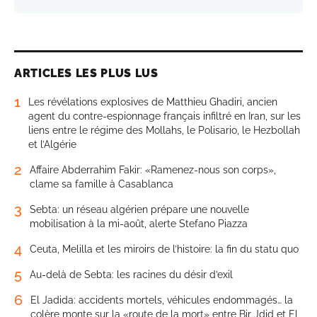
ARTICLES LES PLUS LUS
1
Les révélations explosives de Matthieu Ghadiri, ancien
agent du contre-espionnage français infiltré en Iran, sur les
liens entre le régime des Mollahs, le Polisario, le Hezbollah
et l’Algérie
2
Affaire Abderrahim Fakir: «Ramenez-nous son corps»,
clame sa famille à Casablanca
3
Sebta: un réseau algérien prépare une nouvelle
mobilisation à la mi-août, alerte Stefano Piazza
4
Ceuta, Melilla et les miroirs de l’histoire: la fin du statu quo
5
Au-delà de Sebta: les racines du désir d’exil
6
El Jadida: accidents mortels, véhicules endommagés… la
colère monte sur la «route de la mort» entre Bir Jdid et El