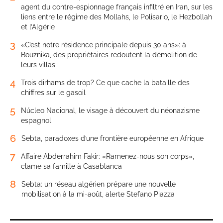
agent du contre-espionnage français infiltré en Iran, sur les
liens entre le régime des Mollahs, le Polisario, le Hezbollah
et l’Algérie
3
«C’est notre résidence principale depuis 30 ans»: à
Bouznika, des propriétaires redoutent la démolition de
leurs villas
4
Trois dirhams de trop? Ce que cache la bataille des
chiffres sur le gasoil
5
Núcleo Nacional, le visage à découvert du néonazisme
espagnol
6
Sebta, paradoxes d’une frontière européenne en Afrique
7
Affaire Abderrahim Fakir: «Ramenez-nous son corps»,
clame sa famille à Casablanca
8
Sebta: un réseau algérien prépare une nouvelle
mobilisation à la mi-août, alerte Stefano Piazza