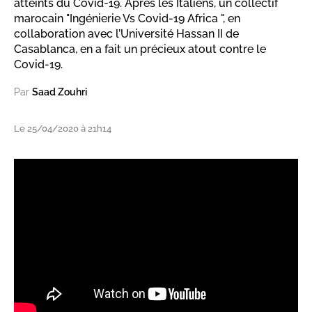
atteints du Covid-19. Après les Italiens, un collectif
marocain "Ingénierie Vs Covid-19 Africa ", en
collaboration avec l’Université Hassan II de
Casablanca, en a fait un précieux atout contre le
Covid-19.
Par
Saad Zouhri
Le 25/04/2020 à 21h14
" title="YouTube video player" frameborder="0"
allow="accelerometer; autoplay; clipboard-write; encrypted-
media; gyroscope; picture-in-picture" allowfullscreen>