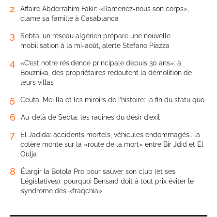
2
Affaire Abderrahim Fakir: «Ramenez-nous son corps»,
clame sa famille à Casablanca
3
Sebta: un réseau algérien prépare une nouvelle
mobilisation à la mi-août, alerte Stefano Piazza
4
«C’est notre résidence principale depuis 30 ans»: à
Bouznika, des propriétaires redoutent la démolition de
leurs villas
5
Ceuta, Melilla et les miroirs de l’histoire: la fin du statu quo
6
Au-delà de Sebta: les racines du désir d’exil
7
El Jadida: accidents mortels, véhicules endommagés… la
colère monte sur la «route de la mort» entre Bir Jdid et El
Oulja
8
Élargir la Botola Pro pour sauver son club (et ses
Législatives): pourquoi Bensaïd doit à tout prix éviter le
syndrome des «fraqchia»