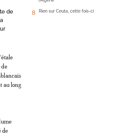
l’Algérie
te de
Rien sur Ceuta, cette fois-ci
8
la
our
'étale
 de
ablancais
t au long
olume
é de