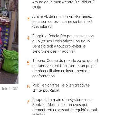
«route de la mort» entre Bir Jdid et El
Oulja
Affaire Abderrahim Fakir: «Ramenez-
3
nous son corps», clame sa famille à
Casablanca
Élargir la Botola Pro pour sauver son
4
club (et ses Législatives): pourquoi
Bensaïd doit à tout prix éviter le
syndrome des «fraqchia»
Tribune. Coupe du monde 2030: quand
5
certains veulent transformer un projet
de réconciliation en instrument de
confrontation
Voici, en chiffres, le bilan d’activité
6
chrit/ Le360
d’Interpol Rabat
Rapport. La main du «Système» sur
7
Sebta et Melilla: ces preuves qui
démontrent un assaut téléguidé depuis