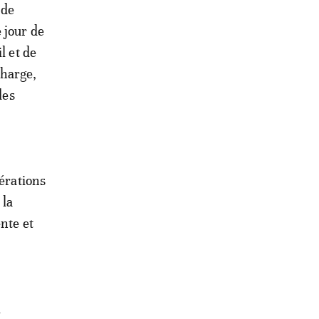
 de
 jour de
l et de
charge,
des
pérations
 la
nte et
i