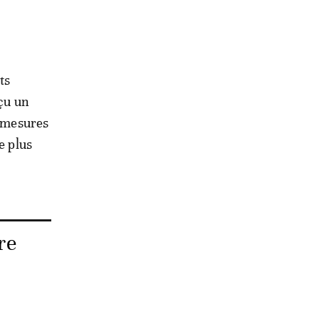
ts
çu un
s mesures
e plus
re