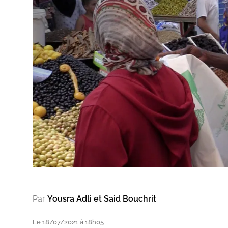
Par
Yousra Adli et Said Bouchrit
Le 18/07/2021 à 18h05