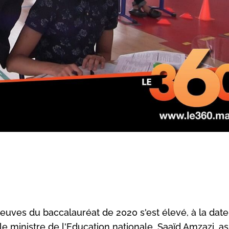
uves du baccalauréat de 2020 s'est élevé, à la date
i le ministre de l'Education nationale, Saaïd Amzazi, a