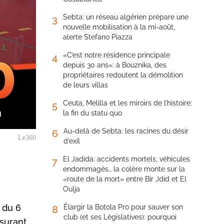
Sebta: un réseau algérien prépare une
3
nouvelle mobilisation à la mi-août,
alerte Stefano Piazza
«C’est notre résidence principale
4
depuis 30 ans»: à Bouznika, des
propriétaires redoutent la démolition
de leurs villas
Ceuta, Melilla et les miroirs de l’histoire:
5
la fin du statu quo
Au-delà de Sebta: les racines du désir
6
Le360
d’exil
El Jadida: accidents mortels, véhicules
7
endommagés… la colère monte sur la
«route de la mort» entre Bir Jdid et El
Oulja
 du 6
Élargir la Botola Pro pour sauver son
8
club (et ses Législatives): pourquoi
ssurant