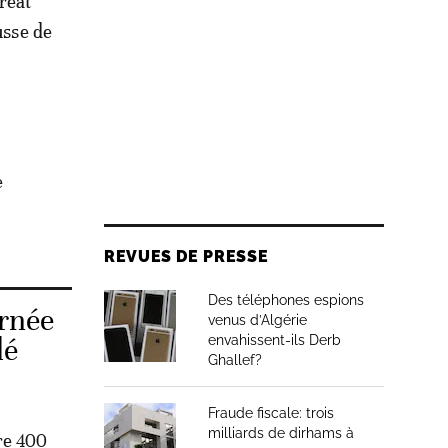
réat
usse de
e
REVUES DE PRESSE
Des téléphones espions
urnée
venus d’Algérie
lé
envahissent-ils Derb
Ghallef?
Fraude fiscale: trois
milliards de dirhams à
re 400