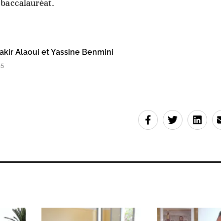
baccalauréat.
ir Alaoui et Yassine Benmini
15