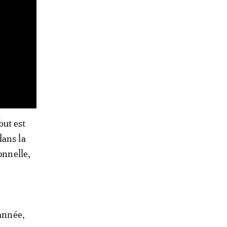
but est
dans la
onnelle,
 année,