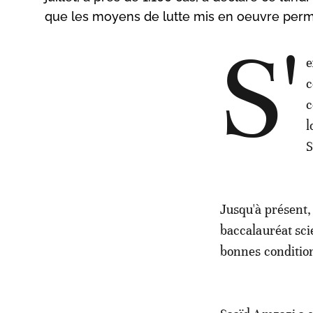
que les moyens de lutte mis en oeuvre perme
S'
e
c
c
l
S
Jusqu'à présent, 
baccalauréat sci
bonnes condition