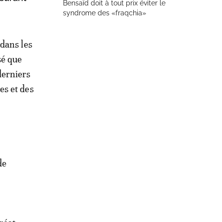
Bensaïd doit à tout prix éviter le
syndrome des «fraqchia»
 dans les
sé que
derniers
es et des
de