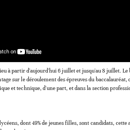
eu à partir d'aujourd'hui 6 juillet et jusqu'au 8 juillet. Le 
ntage sur le déroulement des épreuves du baccalauréat, 
que et technique, d'une part, et dans la section professi
lycéens, dont 49% de jeunes filles, sont candidats, cette