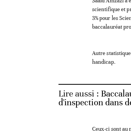
Saaïd Amzazi a e
scientifique et p
3% pour les Scie
baccalauréat pro
Autre statistique
handicap.
Lire aussi :
Baccala
d'inspection dans d
Ceux-ci sont au