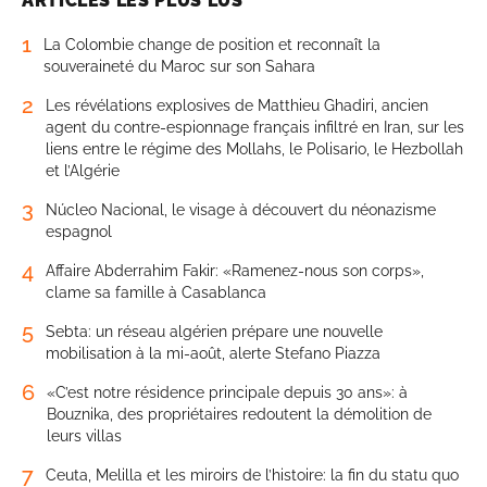
ARTICLES LES PLUS LUS
1
La Colombie change de position et reconnaît la
souveraineté du Maroc sur son Sahara
2
Les révélations explosives de Matthieu Ghadiri, ancien
agent du contre-espionnage français infiltré en Iran, sur les
liens entre le régime des Mollahs, le Polisario, le Hezbollah
et l’Algérie
3
Núcleo Nacional, le visage à découvert du néonazisme
espagnol
4
Affaire Abderrahim Fakir: «Ramenez-nous son corps»,
clame sa famille à Casablanca
5
Sebta: un réseau algérien prépare une nouvelle
mobilisation à la mi-août, alerte Stefano Piazza
6
«C’est notre résidence principale depuis 30 ans»: à
Bouznika, des propriétaires redoutent la démolition de
leurs villas
7
Ceuta, Melilla et les miroirs de l’histoire: la fin du statu quo