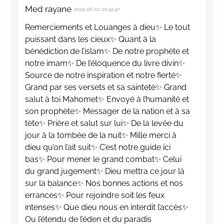
Med rayane
2024-06-02 00:42:47
Remerciements et Louanges à dieu✨️ Le tout
puissant dans les cieux✨️ Quant à la
bénédiction de l’islam✨️ De notre prophète et
notre imam✨️ De l’éloquence du livre divin✨️
Source de notre inspiration et notre fierté✨️
Grand par ses versets et sa sainteté✨️ Grand
salut à toi Mahomet✨️ Envoyé à l’humanité et
son prophète✨️ Messager de la nation et à sa
tète✨️ Prière et salut sur lui✨️ De la levée du
jour à la tombée de la nuit✨️ Mille merci à
dieu qu’on l’ait suit✨️ C’est notre guide ici
bas✨️ Pour mener le grand combat✨️ Celui
du grand jugement✨️ Dieu mettra ce jour là
sur la balance✨️ Nos bonnes actions et nos
errances✨️ Pour rejoindre soit les feux
intenses✨️ Que dieu nous en interdit l’accès✨️
Ou l’étendu de l’éden et du paradis