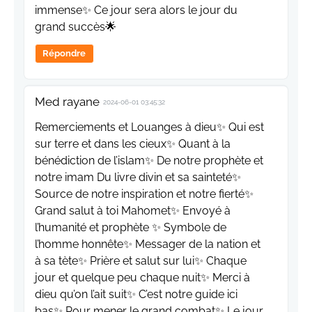
immense✨️ Ce jour sera alors le jour du
grand succès🌟
Répondre
Med rayane
2024-06-01 03:45:32
Remerciements et Louanges à dieu✨️ Qui est
sur terre et dans les cieux✨️ Quant à la
bénédiction de l’islam✨️ De notre prophète et
notre imam Du livre divin et sa sainteté✨️
Source de notre inspiration et notre fierté✨️
Grand salut à toi Mahomet✨️ Envoyé à
l’humanité et prophète ✨️ Symbole de
l’homme honnête✨️ Messager de la nation et
à sa tète✨️ Prière et salut sur lui✨️ Chaque
jour et quelque peu chaque nuit✨️ Merci à
dieu qu’on l’ait suit✨️ C’est notre guide ici
bas✨️ Pour mener le grand combat✨️ Le jour