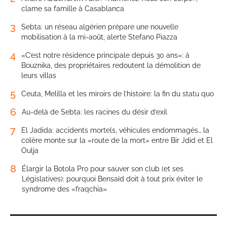
clame sa famille à Casablanca
3
Sebta: un réseau algérien prépare une nouvelle
mobilisation à la mi-août, alerte Stefano Piazza
4
«C’est notre résidence principale depuis 30 ans»: à
Bouznika, des propriétaires redoutent la démolition de
leurs villas
5
Ceuta, Melilla et les miroirs de l’histoire: la fin du statu quo
6
Au-delà de Sebta: les racines du désir d’exil
7
El Jadida: accidents mortels, véhicules endommagés… la
colère monte sur la «route de la mort» entre Bir Jdid et El
Oulja
8
Élargir la Botola Pro pour sauver son club (et ses
Législatives): pourquoi Bensaïd doit à tout prix éviter le
syndrome des «fraqchia»