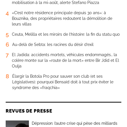
mobilisation à la mi-août, alerte Stefano Piazza
4
«C’est notre résidence principale depuis 30 ans»: à
Bouznika, des propriétaires redoutent la démolition de
leurs villas
5
Ceuta, Melilla et les miroirs de l’histoire: la fin du statu quo
6
Au-delà de Sebta: les racines du désir d’exil
7
El Jadida: accidents mortels, véhicules endommagés… la
colère monte sur la «route de la mort» entre Bir Jdid et El
Oulja
8
Élargir la Botola Pro pour sauver son club (et ses
Législatives): pourquoi Bensaïd doit à tout prix éviter le
syndrome des «fraqchia»
REVUES DE PRESSE
Dépression: l’autre crise qui pèse des milliards