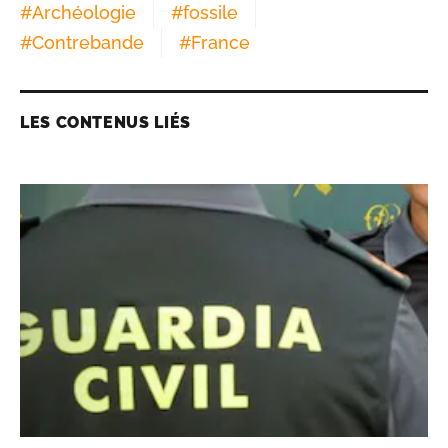
#
Archéologie
#
fossile
#
Contrebande
#
France
LES CONTENUS LIÉS