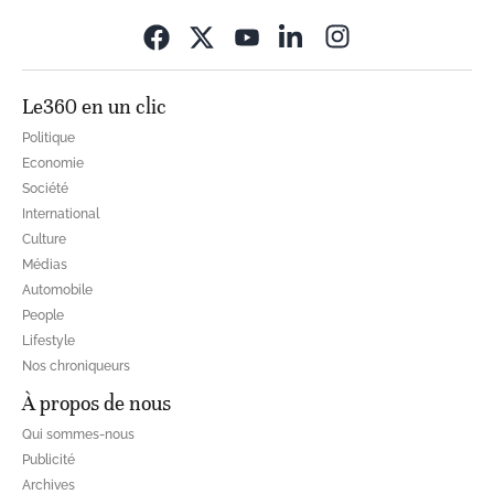
Opens in new wi
Le360 en un clic
Politique
Economie
Société
International
Culture
Médias
Automobile
People
Lifestyle
Nos chroniqueurs
À propos de nous
Qui sommes-nous
Publicité
Archives