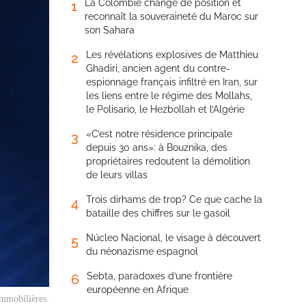
La Colombie change de position et
1
reconnaît la souveraineté du Maroc sur
son Sahara
Les révélations explosives de Matthieu
2
Ghadiri, ancien agent du contre-
espionnage français infiltré en Iran, sur
les liens entre le régime des Mollahs,
le Polisario, le Hezbollah et l’Algérie
«C’est notre résidence principale
3
depuis 30 ans»: à Bouznika, des
propriétaires redoutent la démolition
de leurs villas
Trois dirhams de trop? Ce que cache la
4
bataille des chiffres sur le gasoil
Núcleo Nacional, le visage à découvert
5
du néonazisme espagnol
Sebta, paradoxes d’une frontière
6
européenne en Afrique
immobilières.