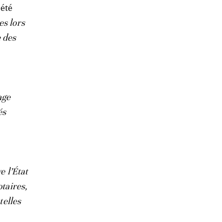
 été
es lors
e des
age
és
e l’État
otaires,
telles