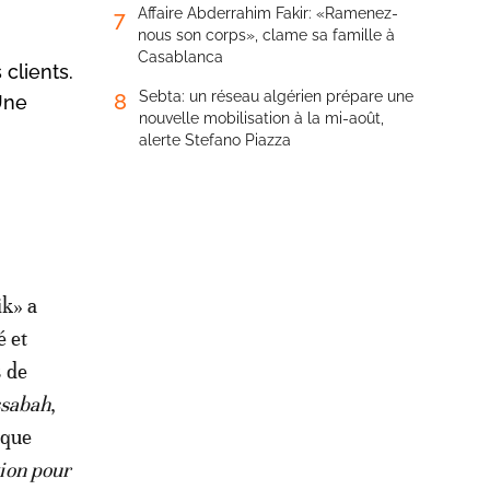
Affaire Abderrahim Fakir: «Ramenez-
7
nous son corps», clame sa famille à
Casablanca
clients.
Sebta: un réseau algérien prépare une
8
Une
nouvelle mobilisation à la mi-août,
alerte Stefano Piazza
ik» a
é et
s de
sabah
,
 que
tion pour