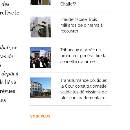
 des
Ghallef?
 relève le
Fraude fiscale: trois
milliards de dirhams à
recouvrer
abah
, ce
Tribunaux à l’arrêt: un
cas de
procureur général tire la
sonnette d’alarme
s
 dépôt à
Transhumance politique:
s liés à
la Cour constitutionnelle
prévues
valide les démissions de
plusieurs parlementaires
ité
VOIR PLUS