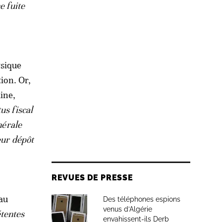
e fuite
ysique
tion. Or,
ine,
us fiscal
nérale
eur dépôt
REVUES DE PRESSE
 au
Des téléphones espions
venus d’Algérie
tentes
envahissent-ils Derb