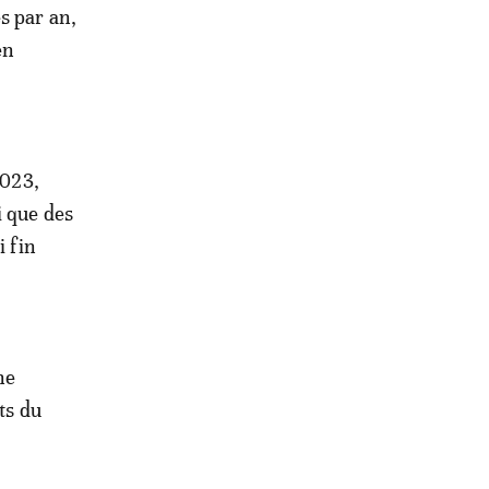
s par an,
en
2023,
i que des
i fin
ne
ts du