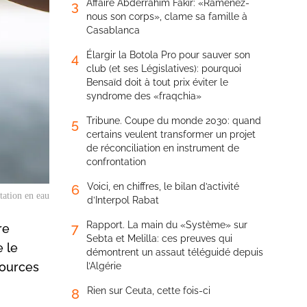
Affaire Abderrahim Fakir: «Ramenez-
3
nous son corps», clame sa famille à
Casablanca
Élargir la Botola Pro pour sauver son
4
club (et ses Législatives): pourquoi
Bensaïd doit à tout prix éviter le
syndrome des «fraqchia»
Tribune. Coupe du monde 2030: quand
5
certains veulent transformer un projet
de réconciliation en instrument de
confrontation
Voici, en chiffres, le bilan d’activité
6
tation en eau
d’Interpol Rabat
Rapport. La main du «Système» sur
7
re
Sebta et Melilla: ces preuves qui
e le
démontrent un assaut téléguidé depuis
sources
l’Algérie
Rien sur Ceuta, cette fois-ci
8