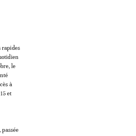
s rapides
uotidien
bre, le
anté
ccès à
15 et
, passée