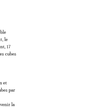
able
t, le
nt, 17
res cubes
n et
ubes par
venir la