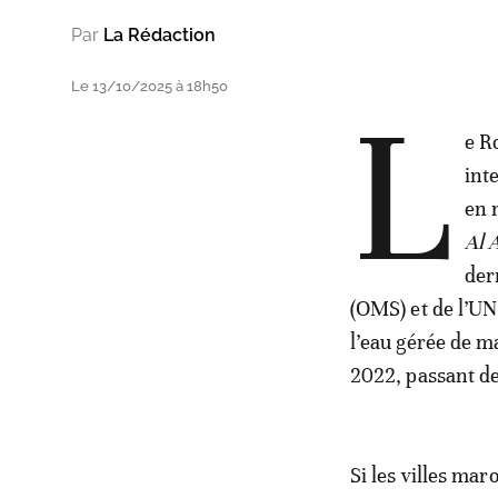
Par
La Rédaction
Le 13/10/2025 à 18h50
L
e R
int
en 
Al 
der
(OMS) et de l’UN
l’eau gérée de m
2022, passant de
Si les villes mar