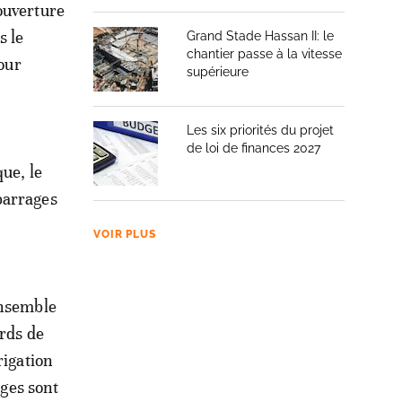
ouverture
s le
Grand Stade Hassan II: le
chantier passe à la vitesse
pour
supérieure
Les six priorités du projet
de loi de finances 2027
ue, le
barrages
VOIR PLUS
ensemble
ards de
rigation
ages sont