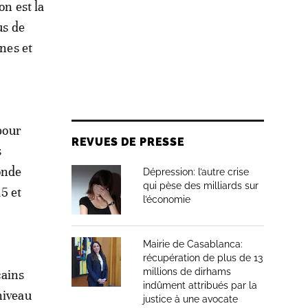
on est la
us de
ines et
pour
REVUES DE PRESSE
s
onde
Dépression: l’autre crise
qui pèse des milliards sur
5 et
l’économie
Mairie de Casablanca:
récupération de plus de 13
millions de dirhams
cains
indûment attribués par la
niveau
justice à une avocate