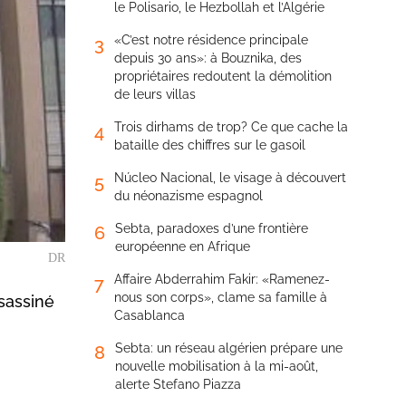
le Polisario, le Hezbollah et l’Algérie
«C’est notre résidence principale
3
depuis 30 ans»: à Bouznika, des
propriétaires redoutent la démolition
de leurs villas
Trois dirhams de trop? Ce que cache la
4
bataille des chiffres sur le gasoil
Núcleo Nacional, le visage à découvert
5
du néonazisme espagnol
Sebta, paradoxes d’une frontière
6
européenne en Afrique
DR
Affaire Abderrahim Fakir: «Ramenez-
7
nous son corps», clame sa famille à
ssassiné
Casablanca
Sebta: un réseau algérien prépare une
8
nouvelle mobilisation à la mi-août,
alerte Stefano Piazza