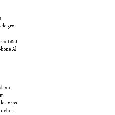
n
 de gros,
t en 1993
phone Al
olente
un
 le corps
n dehors