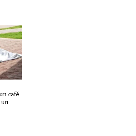
un café
r un