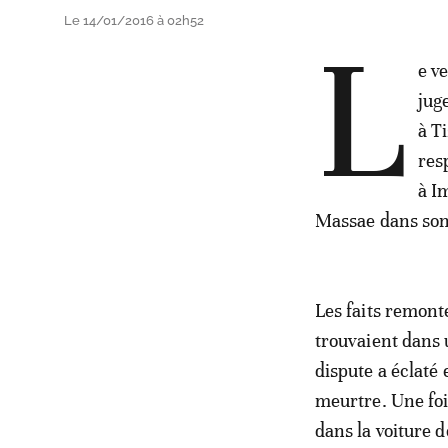
Le 14/01/2016 à 02h52
L
e v
jug
à T
res
à I
Massae dans son 
Les faits remont
trouvaient dans
dispute a éclaté
meurtre. Une foi
dans la voiture d