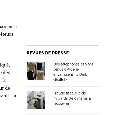
 bancaire
uêteurs
e.
REVUES DE PRESSE
iqué,
Des téléphones espions
venus d’Algérie
e des
envahissent-ils Derb
 Et
Ghallef?
ur de
Fraude fiscale: trois
iznit. La
milliards de dirhams à
recouvrer