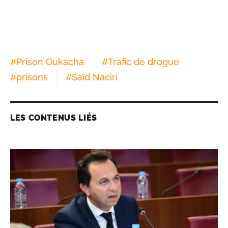
#
Prison Oukacha
#
Trafic de drogue
#
prisons
#
Saïd Naciri
LES CONTENUS LIÉS