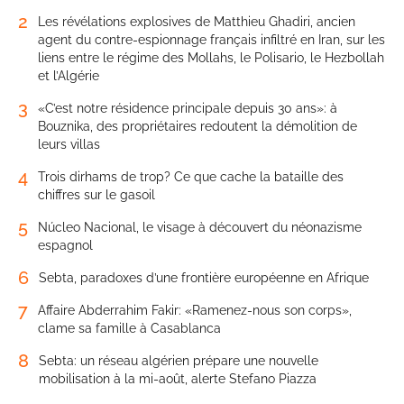
2
Les révélations explosives de Matthieu Ghadiri, ancien
agent du contre-espionnage français infiltré en Iran, sur les
liens entre le régime des Mollahs, le Polisario, le Hezbollah
et l’Algérie
3
«C’est notre résidence principale depuis 30 ans»: à
Bouznika, des propriétaires redoutent la démolition de
leurs villas
4
Trois dirhams de trop? Ce que cache la bataille des
chiffres sur le gasoil
5
Núcleo Nacional, le visage à découvert du néonazisme
espagnol
6
Sebta, paradoxes d’une frontière européenne en Afrique
7
Affaire Abderrahim Fakir: «Ramenez-nous son corps»,
clame sa famille à Casablanca
8
Sebta: un réseau algérien prépare une nouvelle
mobilisation à la mi-août, alerte Stefano Piazza