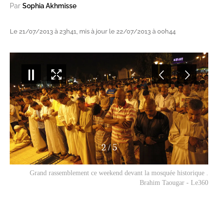
Par
Sophia Akhmisse
Le 21/07/2013 à 23h41, mis à jour le 22/07/2013 à 00h44
2
/
5
Grand rassemblement ce weekend devant la mosquée historique .
Brahim Taougar - Le360