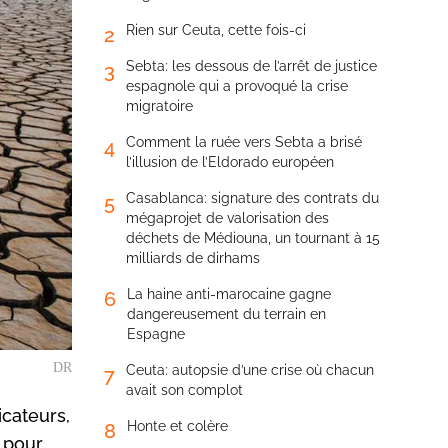
Rien sur Ceuta, cette fois-ci
2
Sebta: les dessous de l’arrêt de justice
3
espagnole qui a provoqué la crise
migratoire
Comment la ruée vers Sebta a brisé
4
l’illusion de l’Eldorado européen
Casablanca: signature des contrats du
5
mégaprojet de valorisation des
déchets de Médiouna, un tournant à 15
milliards de dirhams
La haine anti-marocaine gagne
6
dangereusement du terrain en
Espagne
DR
Ceuta: autopsie d’une crise où chacun
7
avait son complot
icateurs,
Honte et colère
8
n pour