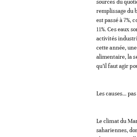
sources du quotid
remplissage du b
est passé à 7%, 
11%. Ces eaux so
activités industr
cette année, une 
alimentaire, la 
qu’il faut agir p
Les causes… pas
Le climat du Ma
sahariennes, don