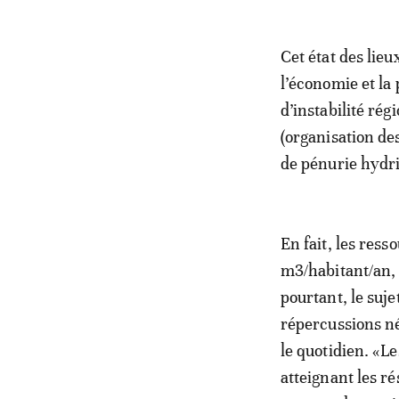
Cet état des lieu
l’économie et la 
d’instabilité ré
(organisation des
de pénurie hydr
En fait, les res
m3/habitant/an, 
pourtant, le suj
répercussions né
le quotidien. «L
atteignant les r