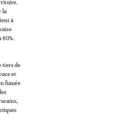
ritoire.
 la
ient à
vaise
n 60%.
 tiers de
icace et
 en fumée
les
rocains,
istiques