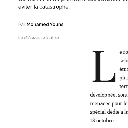
éviter la catastrophe.
Par
Mohamed Younsi
Le 16/10/2020 à 21h40
L
e r
sel
étu
plu
ter
développée, sont
menaces pour le
spécial dédié à 
18 octobre.