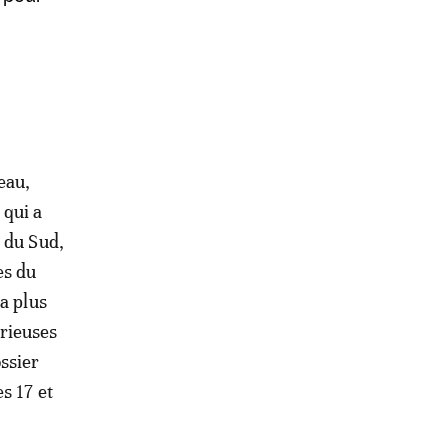
eau,
 qui a
s du Sud,
es du
la plus
rieuses
ssier
s 17 et