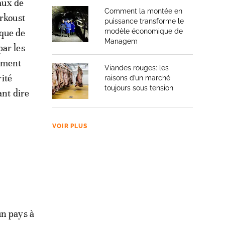
taux de
Comment la montée en
erkoust
puissance transforme le
 que de
modèle économique de
Managem
par les
lément
Viandes rouges: les
rité
raisons d’un marché
toujours sous tension
ant dire
VOIR PLUS
un pays à