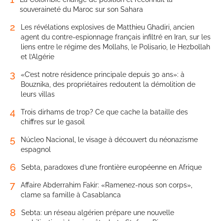
souveraineté du Maroc sur son Sahara
2
Les révélations explosives de Matthieu Ghadiri, ancien
agent du contre-espionnage français infiltré en Iran, sur les
liens entre le régime des Mollahs, le Polisario, le Hezbollah
et l’Algérie
3
«C’est notre résidence principale depuis 30 ans»: à
Bouznika, des propriétaires redoutent la démolition de
leurs villas
4
Trois dirhams de trop? Ce que cache la bataille des
chiffres sur le gasoil
5
Núcleo Nacional, le visage à découvert du néonazisme
espagnol
6
Sebta, paradoxes d’une frontière européenne en Afrique
7
Affaire Abderrahim Fakir: «Ramenez-nous son corps»,
clame sa famille à Casablanca
8
Sebta: un réseau algérien prépare une nouvelle