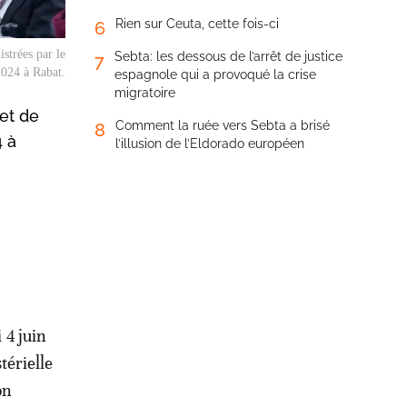
Rien sur Ceuta, cette fois-ci
6
strées par le
Sebta: les dessous de l’arrêt de justice
7
2024 à Rabat.
espagnole qui a provoqué la crise
migratoire
et de
Comment la ruée vers Sebta a brisé
8
4 à
l’illusion de l’Eldorado européen
 4 juin
térielle
on