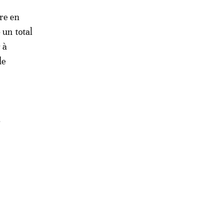
re en
 un total
 à
de
8