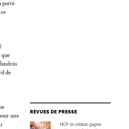
a porté
 ce
7
t que
ffondrés
rd de
me
REVUES DE PRESSE
 pour une
u
HCP: le célibat gagne