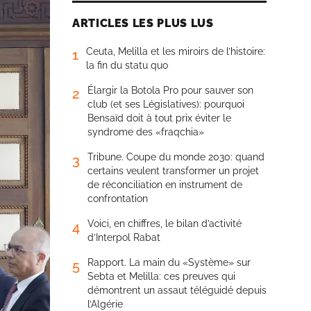
ARTICLES LES PLUS LUS
Ceuta, Melilla et les miroirs de l’histoire:
1
la fin du statu quo
Élargir la Botola Pro pour sauver son
2
club (et ses Législatives): pourquoi
Bensaïd doit à tout prix éviter le
syndrome des «fraqchia»
Tribune. Coupe du monde 2030: quand
3
certains veulent transformer un projet
de réconciliation en instrument de
confrontation
Voici, en chiffres, le bilan d’activité
4
d’Interpol Rabat
Rapport. La main du «Système» sur
5
Sebta et Melilla: ces preuves qui
démontrent un assaut téléguidé depuis
l’Algérie