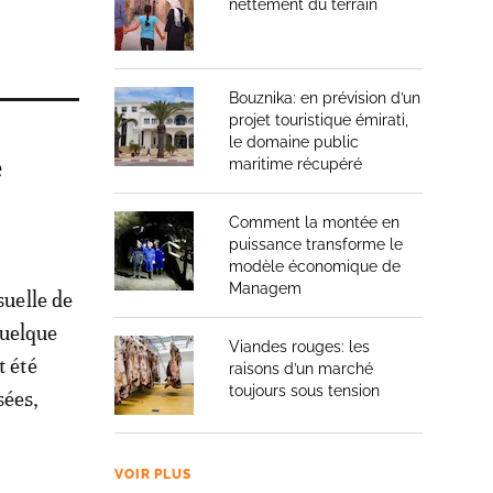
nettement du terrain
Bouznika: en prévision d’un
projet touristique émirati,
le domaine public
e
maritime récupéré
Comment la montée en
puissance transforme le
modèle économique de
Managem
suelle de
quelque
Viandes rouges: les
t été
raisons d’un marché
toujours sous tension
sées,
VOIR PLUS