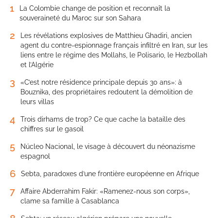
1
La Colombie change de position et reconnaît la
souveraineté du Maroc sur son Sahara
2
Les révélations explosives de Matthieu Ghadiri, ancien
agent du contre-espionnage français infiltré en Iran, sur les
liens entre le régime des Mollahs, le Polisario, le Hezbollah
et l’Algérie
3
«C’est notre résidence principale depuis 30 ans»: à
Bouznika, des propriétaires redoutent la démolition de
leurs villas
4
Trois dirhams de trop? Ce que cache la bataille des
chiffres sur le gasoil
5
Núcleo Nacional, le visage à découvert du néonazisme
espagnol
6
Sebta, paradoxes d’une frontière européenne en Afrique
7
Affaire Abderrahim Fakir: «Ramenez-nous son corps»,
clame sa famille à Casablanca