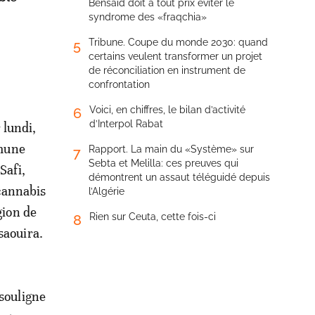
Bensaïd doit à tout prix éviter le
syndrome des «fraqchia»
Tribune. Coupe du monde 2030: quand
5
certains veulent transformer un projet
de réconciliation en instrument de
confrontation
Voici, en chiffres, le bilan d’activité
6
d’Interpol Rabat
 lundi,
mmune
Rapport. La main du «Système» sur
7
Sebta et Melilla: ces preuves qui
Safi,
démontrent un assaut téléguidé depuis
cannabis
l’Algérie
gion de
Rien sur Ceuta, cette fois-ci
8
saouira.
 souligne