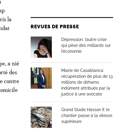
u
-up
is la
REVUES DE PRESSE
andat
Dépression: l’autre crise
qui pèse des milliards sur
l’économie
pe, a nié
Mairie de Casablanca:
orté des
récupération de plus de 13
e contre
millions de dirhams
indûment attribués par la
domicile
justice à une avocate
Grand Stade Hassan II: le
chantier passe à la vitesse
supérieure