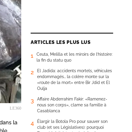
ARTICLES LES PLUS LUS
Ceuta, Melilla et les miroirs de l’histoire:
1
la fin du statu quo
El Jadida: accidents mortels, véhicules
2
endommagés… la colère monte sur la
«route de la mort» entre Bir Jdid et El
Oulja
Affaire Abderrahim Fakir: «Ramenez-
3
nous son corps», clame sa famille à
LE360
Casablanca
Élargir la Botola Pro pour sauver son
dans la
4
club (et ses Législatives): pourquoi
ble