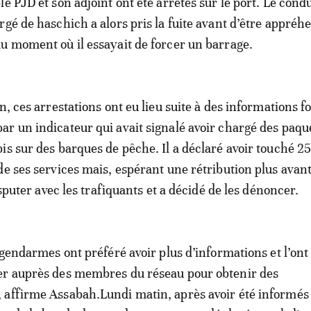
le PJD et son adjoint ont été arrêtés sur le port. Le cond
rgé de haschich a alors pris la fuite avant d’être appréh
u moment où il essayait de forcer un barrage.
n, ces arrestations ont eu lieu suite à des informations f
r un indicateur qui avait signalé avoir chargé des paqu
is sur des barques de pêche. Il a déclaré avoir touché 
de ses services mais, espérant une rétribution plus avan
disputer avec les trafiquants et a décidé de les dénoncer.
s gendarmes ont préféré avoir plus d’informations et l’on
er auprès des membres du réseau pour obtenir des
 affirme Assabah.Lundi matin, après avoir été informés