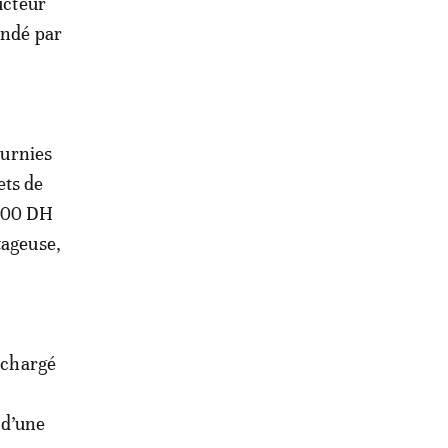
ucteur
endé par
ournies
ets de
2500 DH
tageuse,
t chargé
 d’une