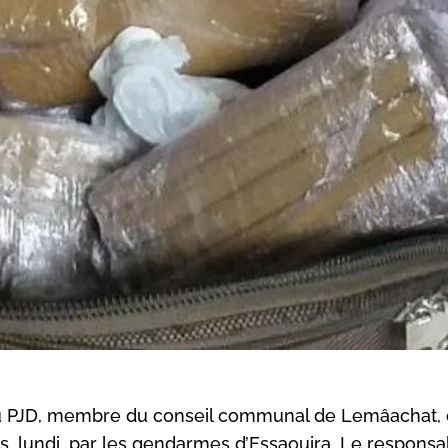
u PJD, membre du conseil communal de Lemâachat, 
tés, lundi, par les gendarmes d’Essaouira. Le responsa