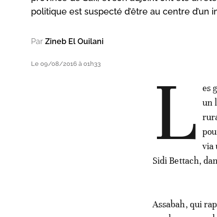
politique est suspecté d’être au centre d’un i
Par
Zineb El Ouilani
Le 09/08/2016 à 01h33
L
es 
un 
rur
pou
via
Sidi Bettach, da
Assabah, qui rap