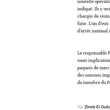
nouvelle opérati
indiqué. Ils y on
chargés de résin
fuite. L’un d’eu
d’arrêt national
Le responsable P
toute implicatio
paquets de marc
des sommes impor
du membre du PJD
Par
Zineb El Ouil