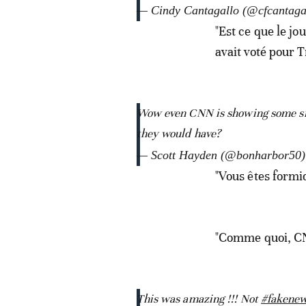
— Cindy Cantagallo (@cfcantaga
"Est ce que le j
avait voté pour 
Wow even CNN is showing some sig
they would have?
— Scott Hayden (@bonharbor50
"Vous êtes formi
"Comme quoi, CN
This was amazing !!! Not
#fakene