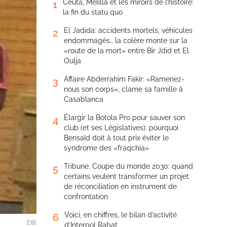
Ceuta, Melilla et les miroirs de l’histoire:
1
la fin du statu quo
El Jadida: accidents mortels, véhicules
2
endommagés… la colère monte sur la
«route de la mort» entre Bir Jdid et El
Oulja
Affaire Abderrahim Fakir: «Ramenez-
3
nous son corps», clame sa famille à
Casablanca
Élargir la Botola Pro pour sauver son
4
club (et ses Législatives): pourquoi
Bensaïd doit à tout prix éviter le
syndrome des «fraqchia»
Tribune. Coupe du monde 2030: quand
5
certains veulent transformer un projet
de réconciliation en instrument de
confrontation
Voici, en chiffres, le bilan d’activité
6
DR
d’Interpol Rabat