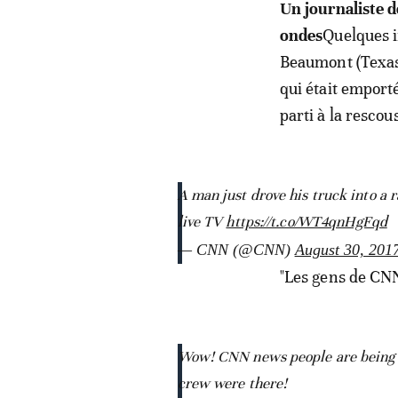
Un journaliste 
ondes
Quelques i
Beaumont (Texas
qui était emporté
parti à la rescou
A man just drove his truck into a
live TV
https://t.co/WT4qnHgFqd
— CNN (@CNN)
August 30, 201
"Les gens de CNN
Wow! CNN news people are being r
crew were there!