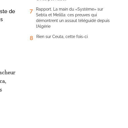
Rapport. La main du «Système» sur
7
iste de
Sebta et Melilla: ces preuves qui
es
démontrent un assaut téléguidé depuis
l’Algérie
Rien sur Ceuta, cette fois-ci
8
racheur
ca,
s