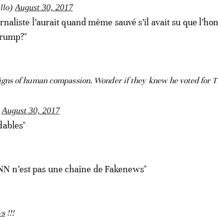
llo)
August 30, 2017
ournaliste l’aurait quand même sauvé s’il avait su que l’
Trump?"
ns of human compassion. Wonder if they knew he voted for T
)
August 30, 2017
dables"
N n’est pas une chaîne de Fakenews"
ws
!!!