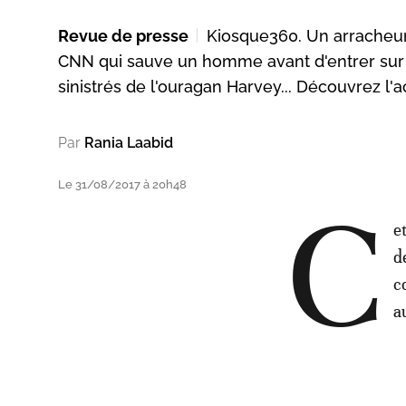
Revue de presse
Kiosque360. Un arracheur 
CNN qui sauve un homme avant d'entrer sur 
sinistrés de l'ouragan Harvey... Découvrez l'a
Par
Rania Laabid
Le 31/08/2017 à 20h48
C
e
d
c
a