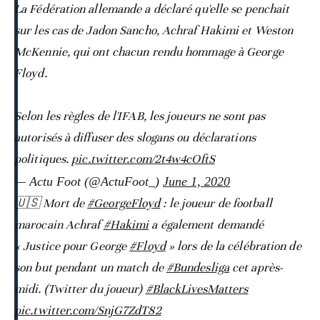
La Fédération allemande a déclaré qu'elle se penchait
sur les cas de Jadon Sancho, Achraf Hakimi et Weston
McKennie, qui ont chacun rendu hommage à George
Floyd.
Selon les règles de l'IFAB, les joueurs ne sont pas
autorisés à diffuser des slogans ou déclarations
politiques.
pic.twitter.com/2t4w4cOftS
— Actu Foot (@ActuFoot_)
June 1, 2020
🇺🇸 Mort de
#GeorgeFloyd
: le joueur de football
marocain Achraf
#Hakimi
a également demandé
« Justice pour George
#Floyd
» lors de la célébration de
son but pendant un match de
#Bundesliga
cet après-
midi. (Twitter du joueur)
#BlackLivesMatters
pic.twitter.com/SnjG7ZdT82