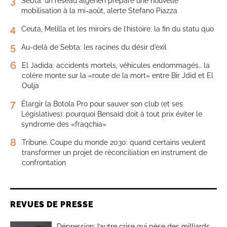
3
Sebta: un réseau algérien prépare une nouvelle
mobilisation à la mi-août, alerte Stefano Piazza
4
Ceuta, Melilla et les miroirs de l’histoire: la fin du statu quo
5
Au-delà de Sebta: les racines du désir d’exil
6
El Jadida: accidents mortels, véhicules endommagés… la
colère monte sur la «route de la mort» entre Bir Jdid et El
Oulja
7
Élargir la Botola Pro pour sauver son club (et ses
Législatives): pourquoi Bensaïd doit à tout prix éviter le
syndrome des «fraqchia»
8
Tribune. Coupe du monde 2030: quand certains veulent
transformer un projet de réconciliation en instrument de
confrontation
REVUES DE PRESSE
Dépression: l’autre crise qui pèse des milliards