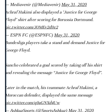
— Mediavenir (@Mediavenir)
May 31, 2020
Achraf Hakimi also displayed a "Justice for George
Floyd" shirt after scoring for Borussia Dortmund.
pic.twitter.com/J0MEv2d9z2
— ESPN FC (@ESPNFC)
May 31, 2020
Bundesliga players take a stand and demand Justice for
George Floyd.
Sancho celebrated a goal scored by taking off his shirt
and revealing the message “Justice for George Floyd”.
Later in the match, his teammate Achraf Hakimi, a
Moroccan defender, displayed the same message
pic.twitter.com/q9aGNXd4Uw
— AshkuzSports (@SportsAshkuz)
May 31, 2020